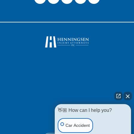
Home
Attorneys
About Us
Our Videos
Reviews
Blogs
👋🏼 How can I help you?
Case Results
Contact Us
Car Accident